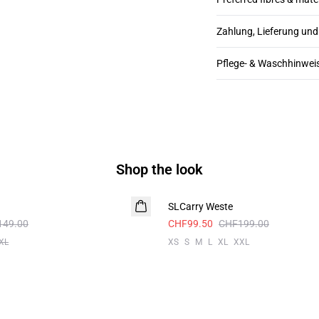
Zahlung, Lieferung un
Pflege- & Waschhinwei
Shop the look
-50%
SLCarry Weste
149.00
CHF99.50
CHF199.00
XL
XS
S
M
L
XL
XXL