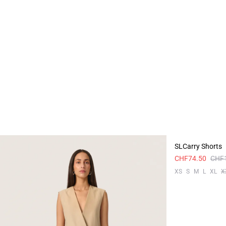
-50%
SLCarry Shorts
CHF74.50
CHF
XS
S
M
L
XL
X