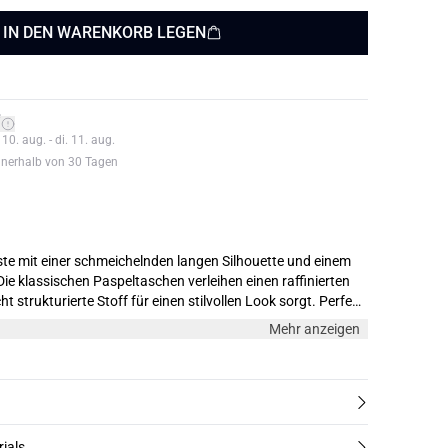
IN DEN WARENKORB LEGEN
*
0. aug. - di. 11. aug.
nnerhalb von 30 Tagen
ste mit einer schmeichelnden langen Silhouette und einem
ie klassischen Paspeltaschen verleihen einen raffinierten
t strukturierte Stoff für einen stilvollen Look sorgt. Perfekt
für formelle und legere Anlässe. Das Model ist 180 cm gross und trägt Grösse M.
Mehr anzeigen
rials