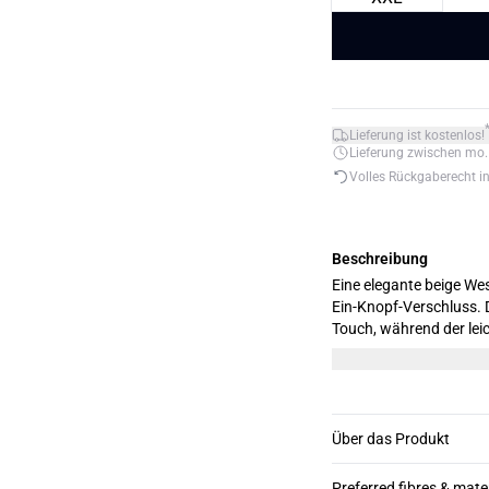
Lieferung ist kostenlos!
Lieferung zwischen mo. 1
Volles Rückgaberecht i
Beschreibung
Eine elegante beige We
Ein-Knopf-Verschluss. D
Touch, während der leich
Über das Produkt
Preferred fibres & mate