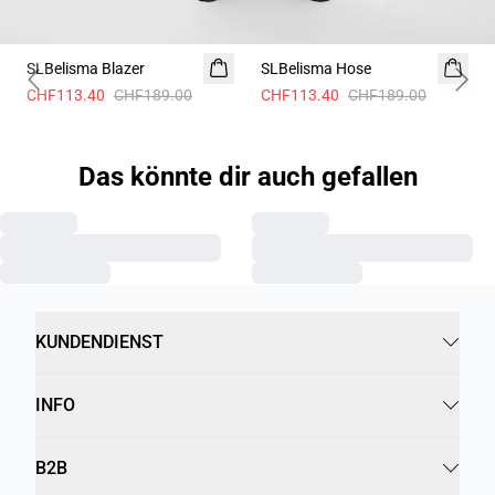
- 40%
- 40%
SLBelisma Blazer
SLBelisma Hose
Previous slide
Next 
CHF113.40
CHF189.00
CHF113.40
CHF189.00
Das könnte dir auch gefallen
KUNDENDIENST
INFO
B2B