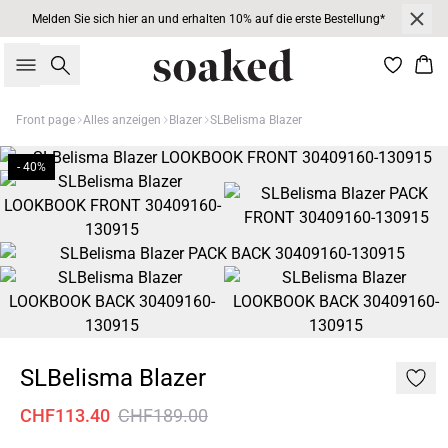
Melden Sie sich hier an und erhalten 10% auf die erste Bestellung*
Suche
War
Front page
Alles anzeigen
Blazer
SLBelisma Blazer
- 40%
SLBelisma Blazer
CHF113.40
CHF189.00