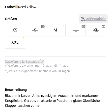
Farbe:
Reed Yellow
Größen
Größentabelle
XS
S
M
L
XL
XXL
*
Lieferung ist kostenlos!
Lieferung zwischen mo. 10. aug. - di. 11. aug.
Volles Rückgaberecht innerhalb von 30 Tagen
Beschreibung
Blazer mit kurzen Ärmeln, eckigem Ausschnitt und markanter
Knopfleiste. Gerade, strukturierte Passform, glatte Oberfläche,
Klappentaschen vorne.