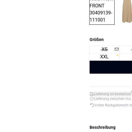
Größen
XS
XXL
Lieferung ist kostenlos!
Lieferung zwischen mo. 1
Volles Rückgaberecht i
Beschreibung