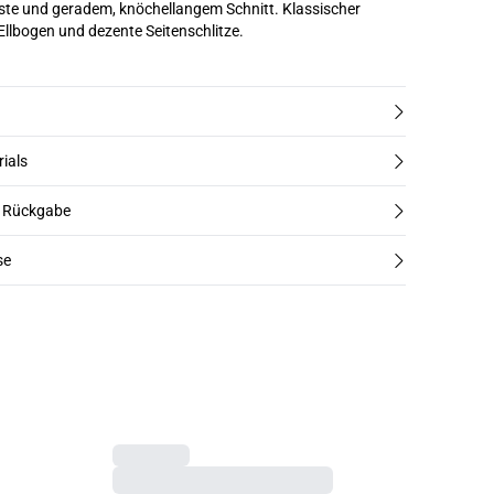
ste und geradem, knöchellangem Schnitt. Klassischer
Ellbogen und dezente Seitenschlitze.
rials
d Rückgabe
se