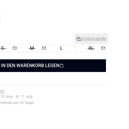
Größentabelle
S
M
L
XL
IN DEN WARENKORB LEGEN
*
0. aug. - di. 11. aug.
nnerhalb von 30 Tagen