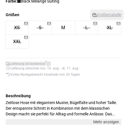
Farbe:
Black Melange Suiting
Größen
Größentabelle
XS
S
M
L
XL
XXL
*
Lieferung ist kostenlos!
Lieferung zwischen mo. 10. aug. - di. 11. aug.
Volles Rückgaberecht innerhalb von 30 Tagen
Beschreibung
Zeitlose Hose mit elegantem Muster, Bügelfalte und hoher Taille.
Der entspannte Schnitt in Kombination mit dem klassischen
Design macht sie perfekt für Alltag und formelle Anlässe. Das
Model ist 176 cm groß und trägt Größe M.
Mehr anzeigen