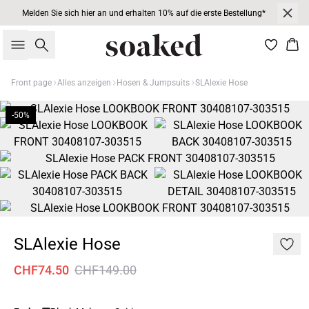
Melden Sie sich hier an und erhalten 10% auf die erste Bestellung*
Suche
War
Front page
Alles anzeigen
Hosen & Jumpsuits
SLAlexie Hose
-50%
SLAlexie Hose
CHF74.50
CHF149.00