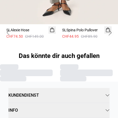
-50%
-50%
SLAlexie Hose
SLSpina Polo Pullover
Previous slide
Next 
CHF74.50
CHF149.00
CHF44.95
CHF89.90
Das könnte dir auch gefallen
KUNDENDIENST
INFO