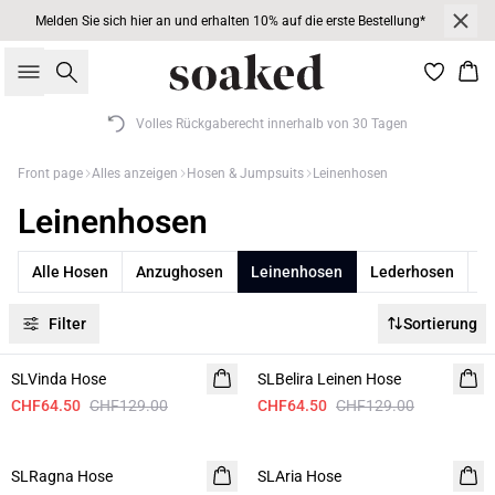
Melden Sie sich hier an und erhalten 10% auf die erste Bestellung*
Suche
War
Volles Rückgaberecht innerhalb von 30 Tagen
Front page
Alles anzeigen
Hosen & Jumpsuits
Leinenhosen
Leinenhosen
Alle Hosen
Anzughosen
Leinenhosen
Lederhosen
J
Filter
Sortierung
-50%
-50%
SLVinda Hose
SLBelira Leinen Hose
CHF64.50
CHF129.00
CHF64.50
CHF129.00
-50%
- 40%
SLRagna Hose
SLAria Hose