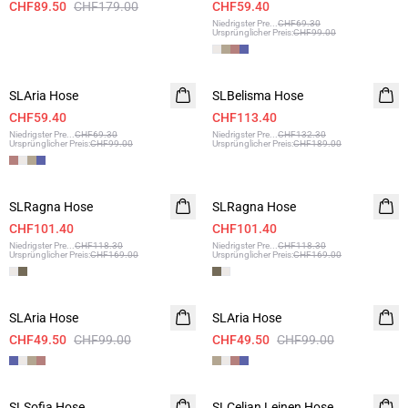
CHF89.50
CHF179.00
CHF59.40
Niedrigster Pre
...
CHF69.30
Ursprünglicher Preis
:
CHF99.00
- 40%
- 40%
SLAria Hose
SLBelisma Hose
CHF59.40
CHF113.40
Niedrigster Pre
...
CHF69.30
Niedrigster Pre
...
CHF132.30
Ursprünglicher Preis
:
CHF99.00
Ursprünglicher Preis
:
CHF189.00
- 40%
- 40%
SLRagna Hose
SLRagna Hose
CHF101.40
CHF101.40
Niedrigster Pre
...
CHF118.30
Niedrigster Pre
...
CHF118.30
Ursprünglicher Preis
:
CHF169.00
Ursprünglicher Preis
:
CHF169.00
-50%
-50%
SLAria Hose
SLAria Hose
CHF49.50
CHF99.00
CHF49.50
CHF99.00
-50%
-50%
SLSofia Hose
SLCelian Leinen Hose