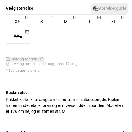
Vælg størrelse
Størrelsesguide
XS
S
M
L
XL
XXL
*
Levering er gratis!
Levering mellem tir. 11. aug. - ons. 12. aug.
30 dages fuld retur
Beskrivelse
Prikket kjole i knælængde med pufærmer i albuelængde. Kjolen
har en bindedetalje foran og er niveau-inddelt i bunden. Modellen
er 176 cm høj og er iført en str. M.