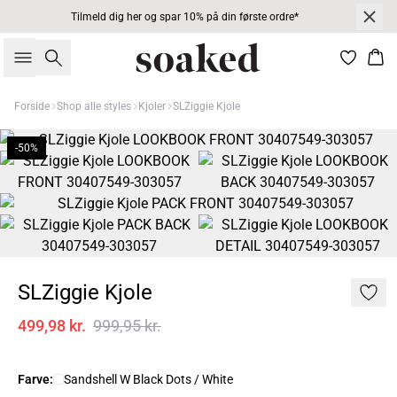
Tilmeld dig her og spar 10% på din første ordre*
Søg
Kur
Forside
Shop alle styles
Kjoler
SLZiggie Kjole
-50%
SLZiggie Kjole
499,98 kr.
999,95 kr.
Farve:
Sandshell W Black Dots / White