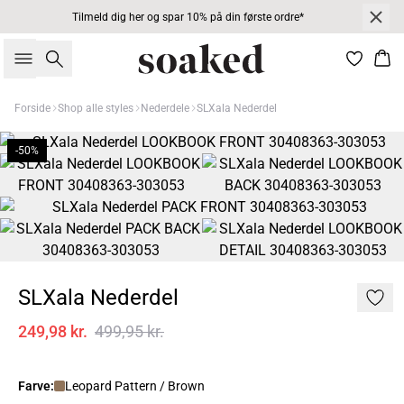
Tilmeld dig her og spar 10% på din første ordre*
Søg
Kur
Forside
Shop alle styles
Nederdele
SLXala Nederdel
-50%
SLXala Nederdel
249,98 kr.
499,95 kr.
Farve:
Leopard Pattern / Brown