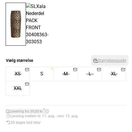
Vælg størrelse
Størrelsesguide
XS
S
M
L
XL
XXL
*
Levering fra 39,00 kr.
Levering mellem tir. 11. aug. - ons. 12. aug.
30 dages fuld retur