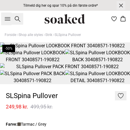
Tilmeld dig her og spar 10% på din første ordre*
Søg
Kur
Forside
Shop alle styles
Strik
SLSpina Pullover
-50%
SLSpina Pullover
249,98 kr.
499,95 kr.
Farve:
Tarmac / Grey