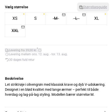
Vælg størrelse
Størrelsesguide
XS
S
M
L
XL
XXL
*
Levering fra 39,00 kr.
Levering mellem ons. 12. aug. - tor. 13. aug.
30 dages fuld retur
Beskrivelse
Let striktrøje i olivengrøn med klassisk krave og dyb V-udskæring.
Designet i en blød kvalitet med lange ærmer – perfekt til både
hverdag og lag-på-lag styling. Modellen bærer størrelse M.