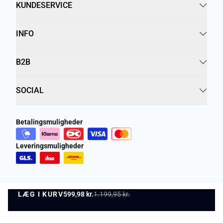
KUNDESERVICE
INFO
B2B
SOCIAL
Betalingsmuligheder
Leveringsmuligheder
LÆG I KURV
Privatlivspolitik
599,98 kr.
1.199,95 kr.
Vilkår og betingelser
LÆG I KURV
©
DK Company Online A/S
2026
Levering mellem tirsdag 11. august - onsdag 12. august