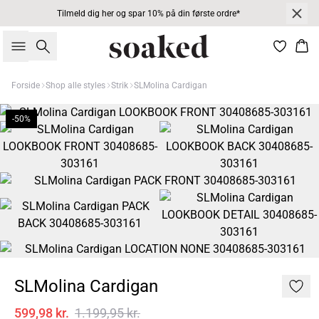
Tilmeld dig her og spar 10% på din første ordre*
Søg
Kur
Forside
Shop alle styles
Strik
SLMolina Cardigan
-50%
SLMolina Cardigan
599,98 kr.
1.199,95 kr.