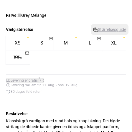
Farve:
Grey Melange
Vælg størrelse
Størrelsesguide
XS
S
M
L
XL
XXL
*
Levering er gratis!
Levering mellem tir. 11. aug. - ons. 12. aug.
30 dages fuld retur
Beskrivelse
Klassisk grå cardigan med rund hals og knaplukning. Det bløde
strik og de ribbede kanter giver en tidløs og afslappet pasform,