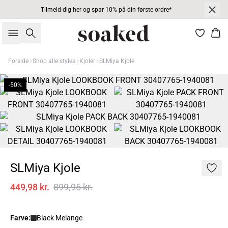
Tilmeld dig her og spar 10% på din første ordre*
Søg
Kur
Forside
Shop alle styles
Kjoler
SLMiya Kjole
-50%
SLMiya Kjole
449,98 kr.
899,95 kr.
Farve:
Black Melange