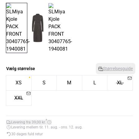
Vælg størrelse
Størrelsesguide
XS
S
M
L
XL
XXL
*
Levering fra 39,00 kr.
Levering mellem tir. 11. aug. - ons. 12. aug.
30 dages fuld retur