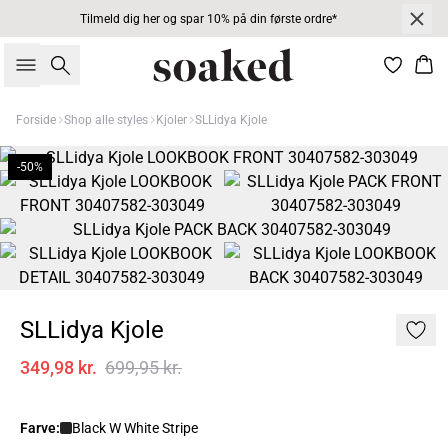
Tilmeld dig her og spar 10% på din første ordre*
Søg
Kur
Forside
Shop alle styles
Kjoler
SLLidya Kjole
-50%
SLLidya Kjole
349,98 kr.
699,95 kr.
Farve:
Black W White Stripe