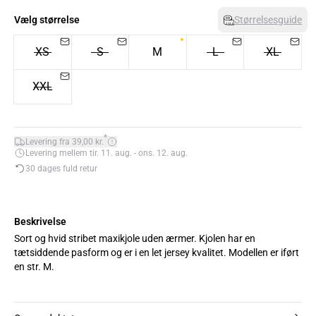
Vælg størrelse
Størrelsesguide
XS
S
M
L
XL
XXL
*
Levering fra 39,00 kr.
Levering mellem tir. 11. aug. - ons. 12. aug.
30 dages fuld retur
Beskrivelse
Sort og hvid stribet maxikjole uden ærmer. Kjolen har en
tætsiddende pasform og er i en let jersey kvalitet. Modellen er iført
en str. M.