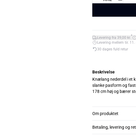
*
Levering fra 39,00 kr.
Levering mellem tir. 11. 
30 dages fuld retur
Beskrivelse
Knælang nederdel i et 
slanke pasform og faste kval
178 cm høj og bærer st
Om produktet
Betaling, levering og re