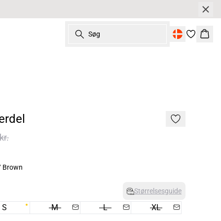
Søg
Kurv
erdel
kr.
/ Brown
Størrelsesguide
S
M
L
XL