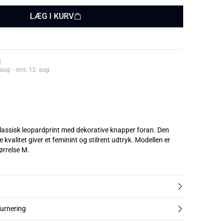
LÆG I KURV
aug. - ons. 12. aug.
klassisk leopardprint med dekorative knapper foran. Den
itet giver et feminint og stilrent udtryk. Modellen er
ørrelse M.
turnering