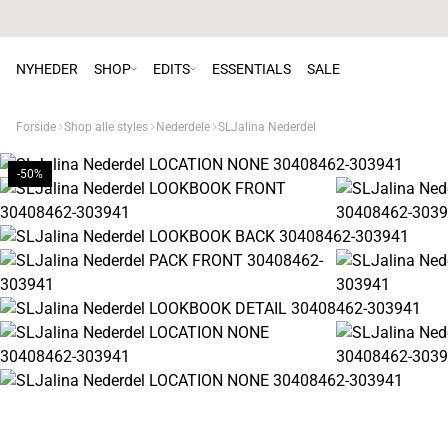
NYHEDER
SHOP
EDITS
ESSENTIALS
SALE
Forside
Shop alle styles
Nederdele
SLJalina Nederdel
-50%