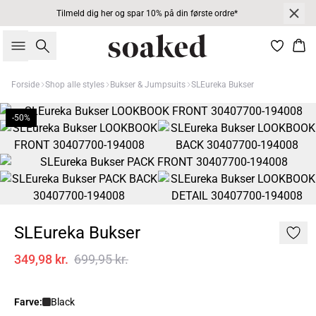
Tilmeld dig her og spar 10% på din første ordre*
Søg
Kur
Forside
Shop alle styles
Bukser & Jumpsuits
SLEureka Bukser
-50%
SLEureka Bukser
349,98 kr.
699,95 kr.
Farve:
Black