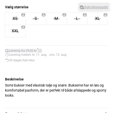
Vælg størrelse
Størrelsesguide
XS
S
M
L
XL
XXL
*
Levering fra 39,00 kr.
Levering mellem tir. 11. aug. - ons. 12. aug.
30 dages fuld retur
Beskrivelse
Sorte bukser med elastisk talje og snøre. Bukserne har en løs og
komfortabel pasform, der er perfekt til både afslappede og sporty
looks.