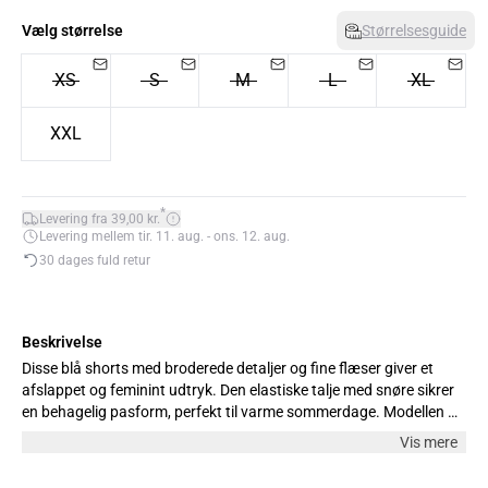
Vælg størrelse
Størrelsesguide
XS
S
M
L
XL
XXL
*
Levering fra 39,00 kr.
Levering mellem tir. 11. aug. - ons. 12. aug.
30 dages fuld retur
Beskrivelse
Disse blå shorts med broderede detaljer og fine flæser giver et
afslappet og feminint udtryk. Den elastiske talje med snøre sikrer
en behagelig pasform, perfekt til varme sommerdage. Modellen er
178 cm høj og bærer størrelse M.
Vis mere