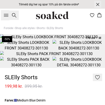
Tilmeld dig her og spar 10% på din første ordre*
Søg
Kur
Forside
Shop alle styles
Shorts
SLElly Shorts
178 cm • M
-50%
SLElly Shorts
199,98 kr.
399,95 kr.
Farve:
Medium Blue Denim