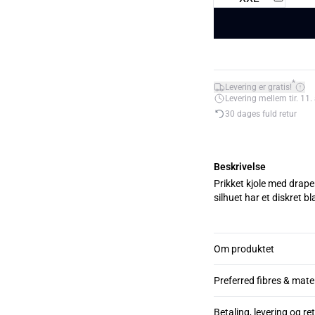
*
Levering er gratis!
Levering mellem tir. 11. 
30 dages fuld retur
Beskrivelse
Prikket kjole med drape
silhuet har et diskret b
Om produktet
Preferred fibres & mate
Betaling, levering og re