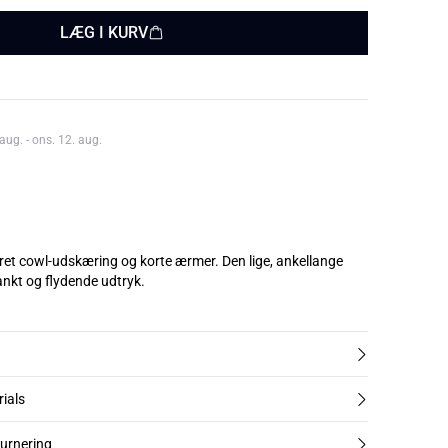
LÆG I KURV
aug. - ons. 12. aug.
ret cowl-udskæring og korte ærmer. Den lige, ankellange
lankt og flydende udtryk.
rials
turnering