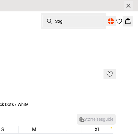
Søg
Kurv
k Dots / White
Størrelsesguide
S
M
L
XL