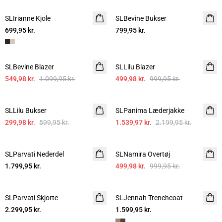
SLIrianne Kjole
SLBevine Bukser
699,95 kr.
799,95 kr.
-50%
-50%
SLBevine Blazer
SLLilu Blazer
549,98 kr.
1.099,95 kr.
499,98 kr.
999,95 kr.
-50%
-30%
SLLilu Bukser
SLPanima Læderjakke
299,98 kr.
599,95 kr.
1.539,97 kr.
2.199,95 kr.
-50%
SLParvati Nederdel
SLNamira Overtøj
1.799,95 kr.
499,98 kr.
999,95 kr.
SLParvati Skjorte
SLJennah Trenchcoat
2.299,95 kr.
1.599,95 kr.