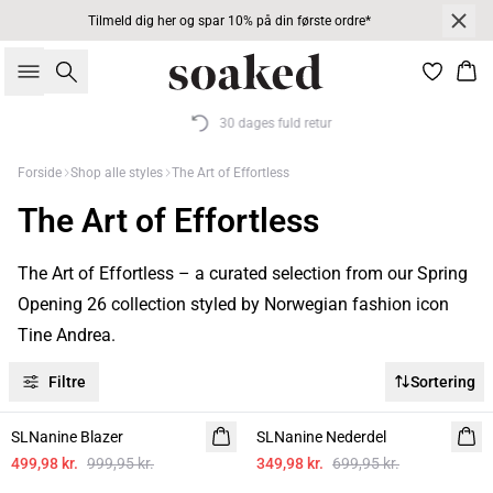
Tilmeld dig her og spar 10% på din første ordre*
Søg
Kur
30 dages fuld retur
Forside
Shop alle styles
The Art of Effortless
The Art of Effortless
The Art of Effortless – a curated selection from our Spring
Opening 26 collection styled by Norwegian fashion icon
Tine Andrea.
Filtre
Sortering
-50%
-50%
SLNanine Blazer
SLNanine Nederdel
499,98 kr.
999,95 kr.
349,98 kr.
699,95 kr.