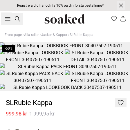
Registrera dig här och få 10% på din första beställning*
Sök
Kor
Front page
Alla stilar
Jackor & Kappor
SLRubie Kappa
-50%
SLRubie Kappa
999,98 kr
1 999,95 kr