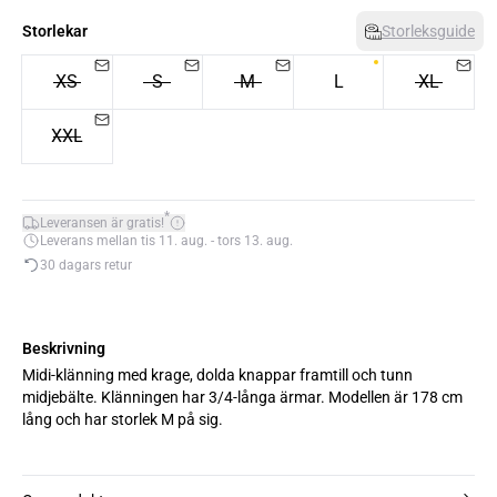
Storlekar
Storleksguide
XS
S
M
L
XL
XXL
*
Leveransen är gratis!
Leverans mellan tis 11. aug. - tors 13. aug.
30 dagars retur
Beskrivning
Midi-klänning med krage, dolda knappar framtill och tunn
midjebälte. Klänningen har 3/4-långa ärmar. Modellen är 178 cm
lång och har storlek M på sig.