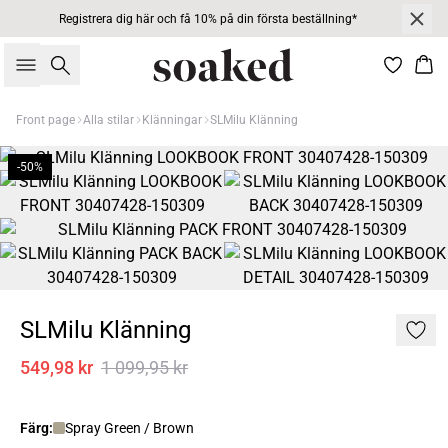
Registrera dig här och få 10% på din första beställning*
Sök
Kor
Front page
Alla stilar
Klänningar
SLMilu Klänning
-50%
SLMilu Klänning
549,98 kr
1 099,95 kr
Färg:
Spray Green / Brown