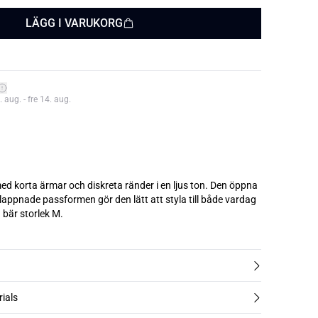
LÄGG I VARUKORG
aug. - fre 14. aug.
ed korta ärmar och diskreta ränder i en ljus ton. Den öppna
appnade passformen gör den lätt att styla till både vardag
 bär storlek M.
rials