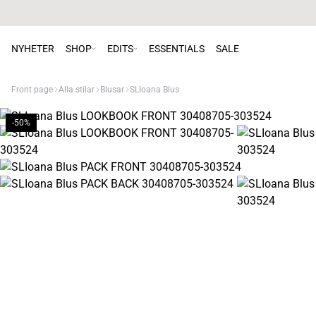
NYHETER
SHOP
EDITS
ESSENTIALS
SALE
Front page
Alla stilar
Blusar
SLIoana Blus
-50%