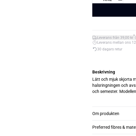
*
Leverans från 39,00 kr
Leverans mellan ons 12. 
30 dagars retur
Beskrivning
Lätt och mjuk skjorta m
halsringningen och avsl
och semester. Modellen
Om produkten
Preferred fibres & mate