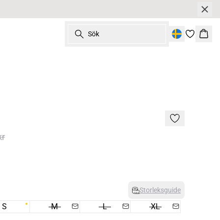
Sök
Korg
kr
Storleksguide
S
M
L
XL