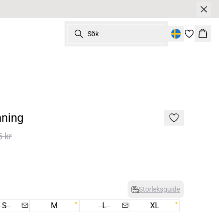
Sök
Korg
ning
5 kr
Storleksguide
S
M
L
XL