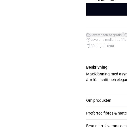
*
Leveransen är gratis!
Leverans mellan tis 11. 
30 dagars retur
Beskrivning
Maxiklänning med asymm
ärmlöst snitt och elegan
Om produkten
Preferred fibres & mate
Betalning, leverans och