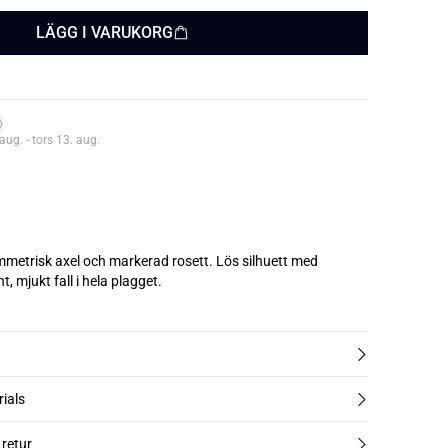
LÄGG I VARUKORG
aug. - tors 13. aug.
etrisk axel och markerad rosett. Lös silhuett med
t, mjukt fall i hela plagget.
rials
 retur