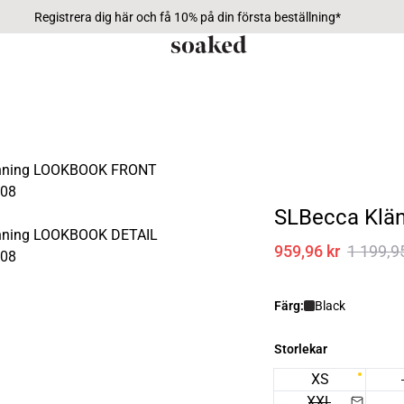
Registrera dig här och få 10% på din första beställning*
SLBecca Klän
959,96 kr
1 199,9
Färg:
Black
Storlekar
XS
XXL