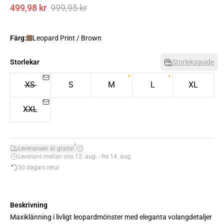
499,98 kr
999,95 kr
Färg:
Leopard Print / Brown
Storlekar
Storleksguide
XS
S
M
L
XL
XXL
*
Leveransen är gratis!
Leverans mellan ons 12. aug. - fre 14. aug.
30 dagars retur
Beskrivning
Maxiklänning i livligt leopardmönster med eleganta volangdetaljer