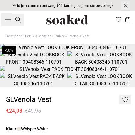
Meld je nu ann en ontvang 10% korting op je eerste bestelling*
Zoeken
Win
Front page
Bekijk alle styles
Truien
SLVenola Vest
-50%
SLVenola Vest
€24,98
€49,95
Kleur:
Whisper White