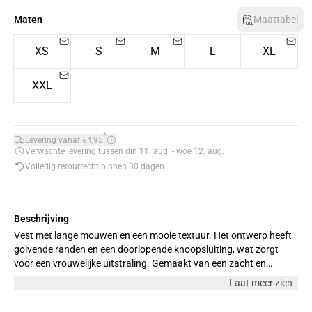
Maten
Maattabel
XS
S
M
L
XL
XXL
*
Levering vanaf €4,95
Verwachte levering tussen din 11. aug. - woe 12. aug.
Volledig retourrecht binnen 30 dagen
Beschrijving
Vest met lange mouwen en een mooie textuur. Het ontwerp heeft
golvende randen en een doorlopende knoopsluiting, wat zorgt
voor een vrouwelijke uitstraling. Gemaakt van een zacht en
comfortabel materiaal, ideaal voor dagelijks gebruik. Het model is
Laat meer zien
176 cm lang en draagt maat M.