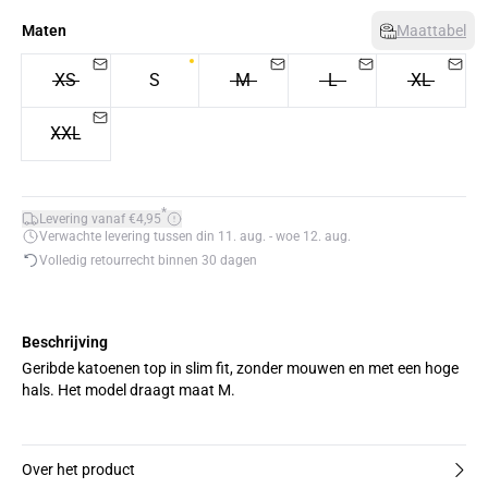
Maten
Maattabel
XS
S
M
L
XL
XXL
*
Levering vanaf €4,95
Verwachte levering tussen din 11. aug. - woe 12. aug.
Volledig retourrecht binnen 30 dagen
Beschrijving
Geribde katoenen top in slim fit, zonder mouwen en met een hoge
hals. Het model draagt maat M.
Over het product