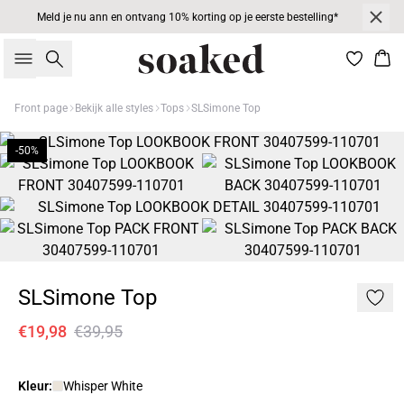
Meld je nu ann en ontvang 10% korting op je eerste bestelling*
Zoeken
Win
Front page
Bekijk alle styles
Tops
SLSimone Top
-50%
SLSimone Top
€19,98
€39,95
Kleur:
Whisper White