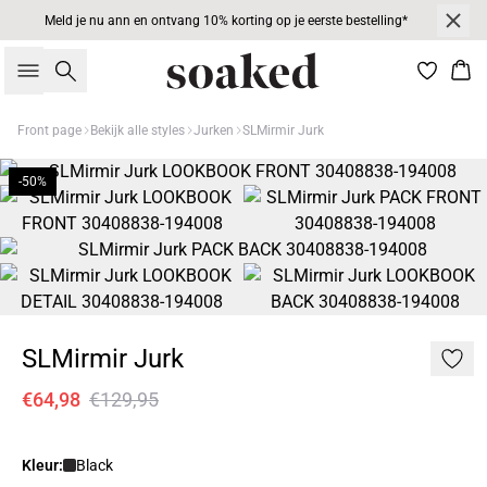
Meld je nu ann en ontvang 10% korting op je eerste bestelling*
Zoeken
Win
Front page
Bekijk alle styles
Jurken
SLMirmir Jurk
-50%
SLMirmir Jurk
€64,98
€129,95
Kleur:
Black