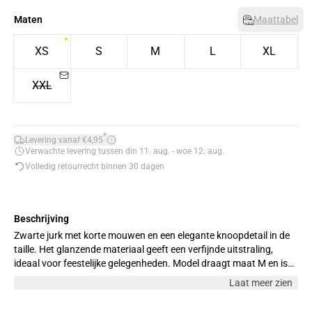
Maten
Maattabel
XS
S
M
L
XL
XXL
*
Levering vanaf €4,95
Verwachte levering tussen din 11. aug. - woe 12. aug.
Volledig retourrecht binnen 30 dagen
Beschrijving
Zwarte jurk met korte mouwen en een elegante knoopdetail in de
taille. Het glanzende materiaal geeft een verfijnde uitstraling,
ideaal voor feestelijke gelegenheden. Model draagt maat M en is
176 cm.
Laat meer zien