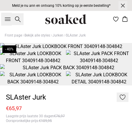
Meld je nu ann en ontvang 10% korting op je eerste bestelling*
Zoeken
Win
Front page
Bekijk alle styles
Jurken
SLAster Jurk
- 40%
SLAster Jurk
€65,97
Laagste prijs laatste 30 dagen
€76,97
Oorspronkelijke prijs
:
€109,95