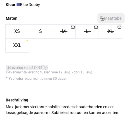
Kleur:
Blue Dobby
Maten
Maattabel
XS
S
M
L
XL
XXL
*
Levering vanaf €4,95
Verwachte levering tussen woe 12. aug. - don 13. aug.
Volledig retourrecht binnen 30 dagen
Beschrijving
Maxi jurk met vierkante halslijn, brede schouderbanden en een
losse, gelaagde pasvorm. Subtiele structuur en kanten accenten.