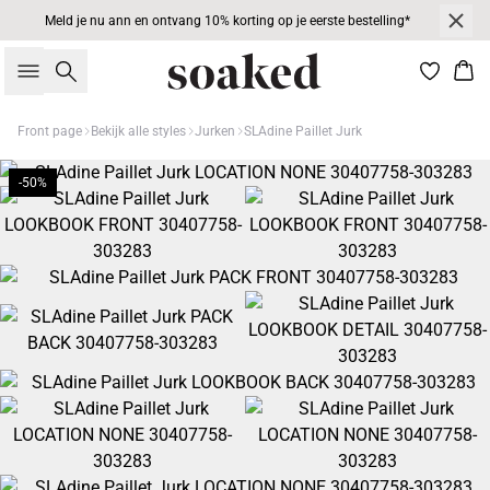
Meld je nu ann en ontvang 10% korting op je eerste bestelling*
Zoeken
Win
Front page
Bekijk alle styles
Jurken
SLAdine Paillet Jurk
-50%