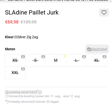
SLAdine Paillet Jurk
€69,98
€139,95
Kleur:
Silver Zig Zag
Maten
Maattabel
XS
S
M
L
XL
XXL
*
Levering vanaf €4,95
Verwachte levering tussen din 11. aug. - woe 12. aug.
Volledig retourrecht binnen 30 dagen