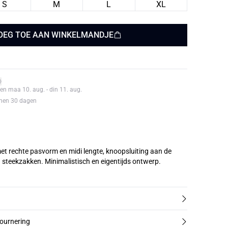
S
M
L
XL
OEG TOE AAN WINKELMANDJE
en maa 10. aug. - din 11. aug.
nnen 30 dagen
t rechte pasvorm en midi lengte, knoopsluiting aan de
 steekzakken. Minimalistisch en eigentijds ontwerp.
tournering