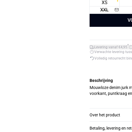
XS
XXL
V
*
Levering vanaf €4,95
Verwachte levering tuss
Volledig retourrecht bi
Beschrijving
Mouwloze denim jurk me
voorkant, puntkraag en
Over het product
Betaling, levering en re