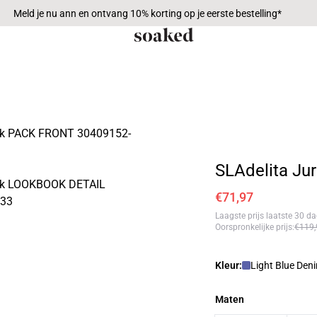
Meld je nu ann en ontvang 10% korting op je eerste bestelling*
SLAdelita Jur
€71,97
Laagste prijs laatste 30 d
Oorspronkelijke prijs
:
€119,
Kleur:
Light Blue Den
Maten