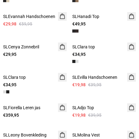
-50%
SLEvannah Handschoenen
SLHanadi Top
€29,98
€59,95
€49,95
SLCenya Zonnebril
SLClara top
2 voor €50
€29,95
€34,95
-50%
SLClara top
2 voor €50
SLEvilla Handschoenen
€34,95
€19,98
€39,95
-50%
SLFiorella Leren jas
SLAdjo Top
€359,95
€19,98
€39,95
-50%
-50%
SLLeony Bovenkleding
SLMolina Vest