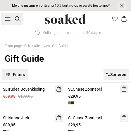
Meld je nu ann en ontvang 10% korting op je eerste bestelling*
Zoeken
Win
Volledig retourrecht binnen 30 dagen
Front page
Bekijk alle styles
Gift Guide
Gift Guide
Filters
Sorteren
-50%
SLTrudea Bovenkleding
SLChase Zonnebril
€69,98
€139,95
€29,95
SLIrianne Jurk
SLChase Zonnebril
€89,95
€29,95