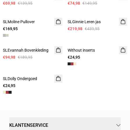
€69,98
€139,95
€74,98
€149,95
-50%
SLMoline Pullover
SLGinnie Leren jas
€169,95
€219,98
€439,95
-50%
SLEvannah Bovenkleding
Without inserts
€94,98
€189,95
€24,95
SLDolly Ondergoed
€24,95
KLANTENSERVICE