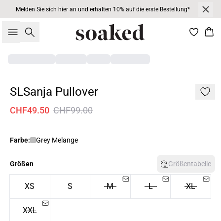
Melden Sie sich hier an und erhalten 10% auf die erste Bestellung*
Suche
War
SLSanja Pullover
CHF49.50
CHF99.00
Farbe:
Grey Melange
Größen
Größentabelle
XS
S
M
L
XL
XXL