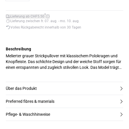
*
Lieferung ab CHF5.50
Lieferung zwischen fr. 07. aug. - mo. 10. aug.
Volles Rückgaberecht innerhalb von 30 Tagen
Beschreibung
Melierter grauer Strickpullover mit klassischem Polokragen und
Knopfleiste. Das schlichte Design und der weiche Stoff sorgen für
einen entspannten und zugleich stilvollen Look. Das Model trägt
Größe M.
Über das Produkt
Preferred fibres & materials
Pflege- & Waschhinweise