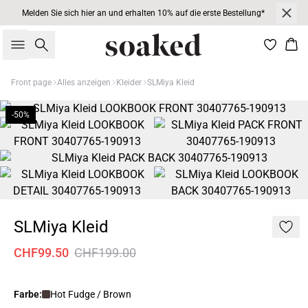
Melden Sie sich hier an und erhalten 10% auf die erste Bestellung*
Suche
War
Front page
Alles anzeigen
Kleider
SLMiya Kleid
-50%
SLMiya Kleid
CHF99.50
CHF199.00
Farbe:
Hot Fudge / Brown