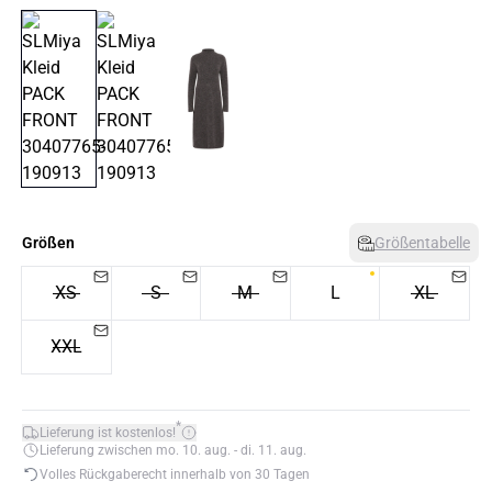
Größen
Größentabelle
XS
S
M
L
XL
XXL
*
Lieferung ist kostenlos!
Lieferung zwischen mo. 10. aug. - di. 11. aug.
Volles Rückgaberecht innerhalb von 30 Tagen