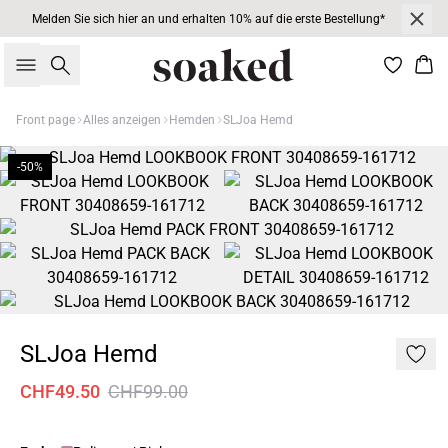
Melden Sie sich hier an und erhalten 10% auf die erste Bestellung*
Suche
War
Front page
Alles anzeigen
Hemden
SLJoa Hemd
-50%
SLJoa Hemd
CHF49.50
CHF99.00