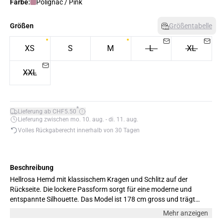
Farbe:
Polignac / Pink
Größen
Größentabelle
XS
S
M
L
XL
XXL
*
Lieferung ab CHF5.50
Lieferung zwischen mo. 10. aug. - di. 11. aug.
Volles Rückgaberecht innerhalb von 30 Tagen
Beschreibung
Hellrosa Hemd mit klassischem Kragen und Schlitz auf der
Rückseite. Die lockere Passform sorgt für eine moderne und
entspannte Silhouette. Das Model ist 178 cm gross und trägt
Grösse M.
Mehr anzeigen