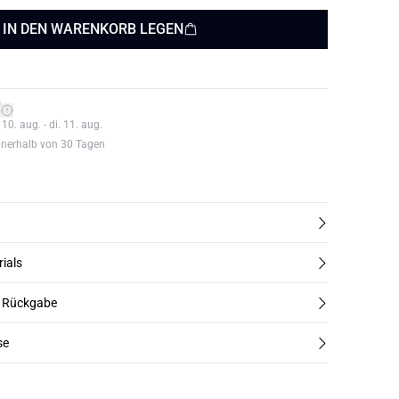
IN DEN WARENKORB LEGEN
*
0. aug. - di. 11. aug.
nnerhalb von 30 Tagen
rials
d Rückgabe
se