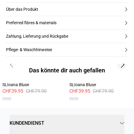
Über das Produkt
Preferred fibres & materials
Zahlung, Lieferung und Rückgabe
Pflege- & Waschhinweise
Previous slide
Next s
Das könnte dir auch gefallen
SLIoana Bluse
SLIoana Bluse
CHF39.95
CHF79.90
CHF39.95
CHF79.90
KUNDENDIENST