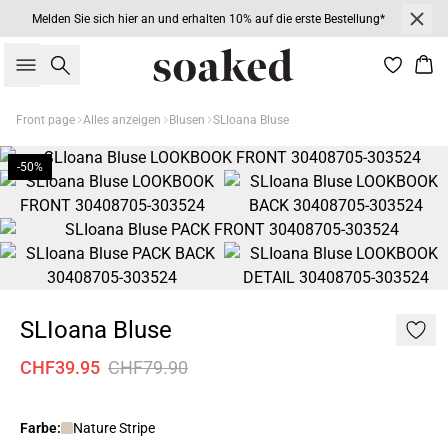
Melden Sie sich hier an und erhalten 10% auf die erste Bestellung*
Suche
War
Front page
Alles anzeigen
Blusen
SLIoana Bluse
-50%
SLIoana Bluse
CHF39.95
CHF79.90
Farbe:
Nature Stripe