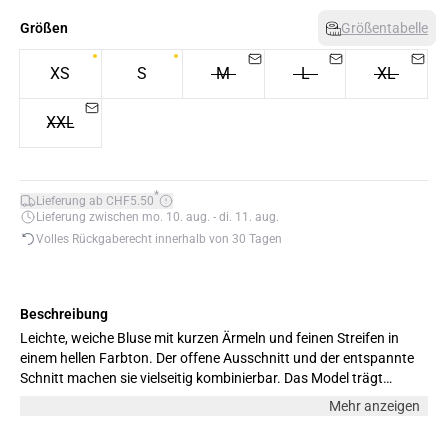
Größen
Größentabelle
XS
S
M
L
XL
XXL
*
Lieferung ab CHF5.50
Lieferung zwischen mo. 10. aug. - di. 11. aug.
Volles Rückgaberecht innerhalb von 30 Tagen
Beschreibung
Leichte, weiche Bluse mit kurzen Ärmeln und feinen Streifen in
einem hellen Farbton. Der offene Ausschnitt und der entspannte
Schnitt machen sie vielseitig kombinierbar. Das Model trägt
Grösse M.
Mehr anzeigen