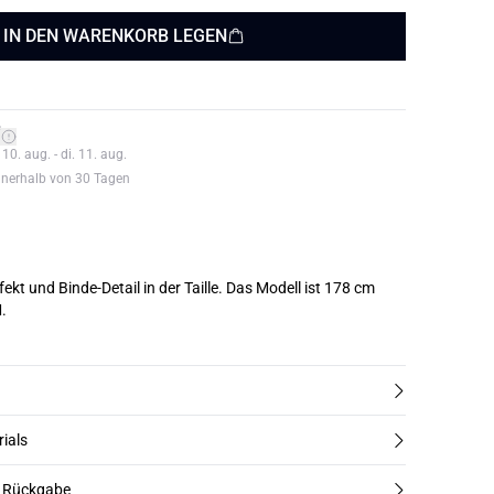
IN DEN WARENKORB LEGEN
*
0. aug. - di. 11. aug.
nnerhalb von 30 Tagen
inde-Detail in der Taille. Das Modell ist 178 cm
.
rials
d Rückgabe